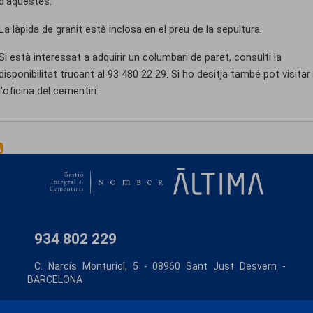
d'aquestes.
La làpida de granit està inclosa en el preu de la sepultura.
Si està interessat a adquirir un columbari de paret, consulti la
disponibilitat trucant al 93 480 22 29. Si ho desitja també pot visitar
l'oficina del cementiri.
934 802 229
C. Narcís Monturiol, 5 - 08960 Sant Just Desvern -
BARCELONA