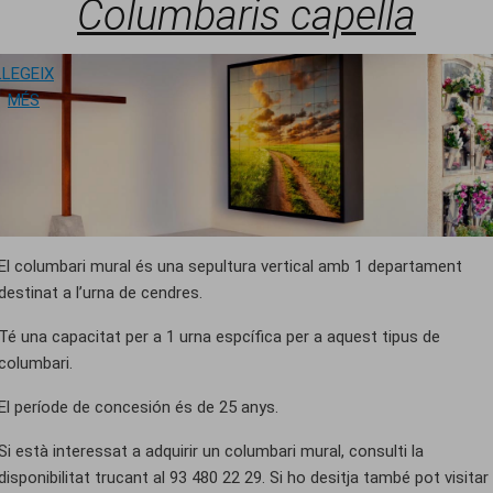
Columbaris capella
LLEGEIX
SOBRE COLUMBARIS CAPELLA
MÉS
El columbari mural és una sepultura vertical amb 1 departament
destinat a l’urna de cendres.
Té una capacitat per a 1 urna espcífica per a aquest tipus de
columbari.
El període de concesión és de 25 anys.
Si està interessat a adquirir un columbari mural, consulti la
disponibilitat trucant al 93 480 22 29. Si ho desitja també pot visitar