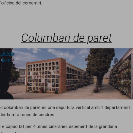
l'oficina del cementiri.
Columbari de paret
LLEGEIX
SOBRE COLUMBARI DE PARET
MÉS
El columbari de paret és una sepultura vertical amb 1 departament
destinat a urnes de cendres.
Té capacitat per 4 urnes cineràries depenent de la grandària