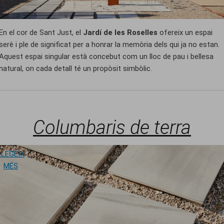
En el cor de Sant Just, el
Jardí de les Roselles
ofereix un espai
serè i ple de significat per a honrar la memòria dels qui ja no estan.
Aquest espai singular està concebut com un lloc de pau i bellesa
natural, on cada detall té un propòsit simbòlic.
Columbaris de terra
LLEGEIX
SOBRE COLUMBARIS DE TERRA
MÉS